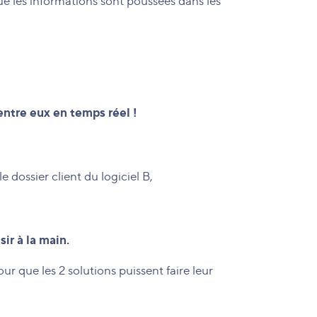
e les informations sont poussées dans les
entre eux en temps réel !
dossier client du logiciel B,
ir à la main.
ur que les 2 solutions puissent faire leur