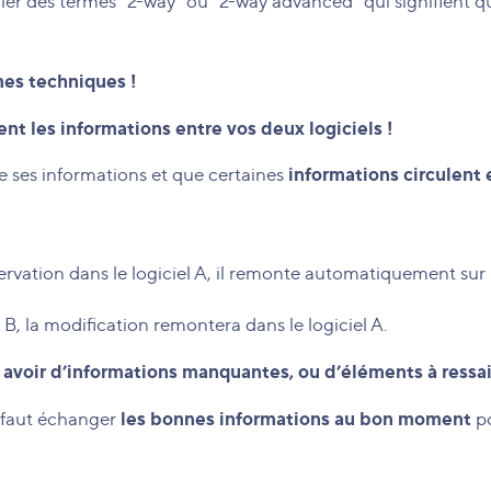
r des termes “2-way“ ou “2-way advanced“ qui signifient qu
rmes techniques !
t les informations entre vos deux logiciels !
informations circulent 
de ses informations et que certaines
vation dans le logiciel A, il remonte automatiquement sur le 
el B, la modification remontera dans le logiciel A.
 avoir d’informations manquantes, ou d’éléments à ressais
les bonnes informations au bon moment
l faut échanger
po