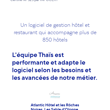
Un logiciel de gestion hôtel et
restaurant qui accompagne plus de
850 hôtels
nne
L'équipe Thaïs est
Thaï
performante et adapte le
fiab
on
logiciel selon les besoins et
con
les avancées de notre métier.
les 
cela
Atlantic Hôtel et les Rôches
Noires, Les Sable d'Olonne.