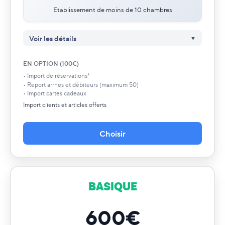
Etablissement de moins de 10 chambres
Voir les détails
Self onboarding inclus
✓
EN OPTION (100€)
Accompagnement paramétrages complet
✓
• Import de réservations*
Configuration chambres et tarifs
✓
• Report arrhes et débiteurs (maximum 50)
Planning et réservations
✓
• Import cartes cadeaux
Facturations
✓
Import clients et articles offerts
Go live inclus
✓
Procédures opérationnelles incluses
✓
Choisir
Module Restaurant
✕
Module Services
✕
Module POS
✕
BASIQUE
600€