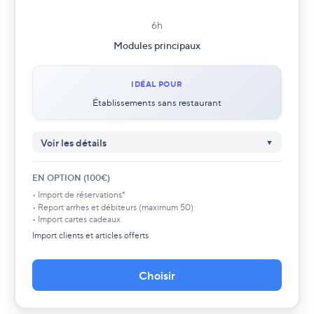
6h
Modules principaux
IDÉAL POUR
Établissements sans restaurant
Voir les détails
Self onboarding inclus
✓
EN OPTION (100€)
Accompagnement paramétrages complet
✓
• Import de réservations*
Paramètres généraux - Présentation
✓
• Report arrhes et débiteurs (maximum 50)
Chambres et Tarifs - Présentation
✓
• Import cartes cadeaux
Planning et tableau de bord
✓
Import clients et articles offerts
Types de réservations
✓
Gestion facturation et encaissements
✓
Choisir
Grilles tarifaires
✓
Module Resort - Présentation
✓
✓