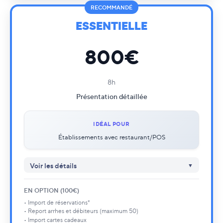
Rapports comptables (FEC)
RECOMMANDÉ
Statistiques
✓
ESSENTIELLE
Go live inclus
✓
Procédures opérationnelles incluses
✓
Module Restaurant
800€
✕
Module Services
✕
Module POS
✕
8h
Présentation détaillée
IDÉAL POUR
Établissements avec restaurant/POS
Voir les détails
Self onboarding inclus
✓
EN OPTION (100€)
Accompagnement paramétrages complet
✓
• Import de réservations*
Chambres et Tarifs - Accompagnement
✓
• Report arrhes et débiteurs (maximum 50)
Planning et réservations - Présentation
✓
• Import cartes cadeaux