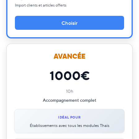
Gestion facturation - Présentation
✓
Import clients et articles offerts
Grilles tarifaires - Étape par étape
✓
Yield Management - Étape par étape
✓
Choisir
Module Resort - Étape par étape
✓
Rapports comptables - Détails
✓
Module POS et Resto - Détails
✓
Statistiques analytiques
✓
AVANCÉE
Go live inclus
✓
Procédures opérationnelles incluses
✓
1000€
10h
Accompagnement complet
IDÉAL POUR
Établissements avec tous les modules Thaïs