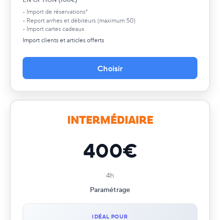
Accompagnement paramétrages complet
✓
• Import de réservations*
Vérification du paramétrage avec les équipes
✓
• Report arrhes et débiteurs (maximum 50)
Paramètres généraux
✓
• Import cartes cadeaux
Configuration chambres et tarifs
✓
Import clients et articles offerts
Go live inclus
✓
Procédures opérationnelles incluses
✓
Choisir
Module Resort
✕
Module Restaurant
✕
Yield Management
✕
INTERMÉDIAIRE
400€
4h
Paramétrage
IDÉAL POUR